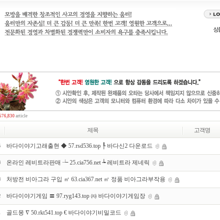
576,830
article
제목
고객명
바다이야기고래출현 ◆ 57.rsd536.top ┞ 바다신2 다운로드
5
온라인 레비트라판매 ┶ 25.cia756.net ┶ 레비트라 제네릭
4
처방전 비아그라 구입 ㎡ 63.cia367.net ㎡ 정품 비아그라부작용
3
바다이야기게임 〓 97.ryg143.top ㈖ 바다이야기게임장
2
골드몽 ∇ 50.rkt541.top € 바다이야기비밀코드
1