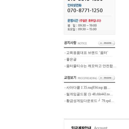
교회용품대표 브랜드 `움터`
좋은글
움터물티슈는 깨끗하고 안전합…
사아다쿨 ‡ 35.ruq934.top ▤…
릴게임골드몽 ㉮ 48.rbh443.to…
황금성게임다운로드 ┘ 79.rpd…