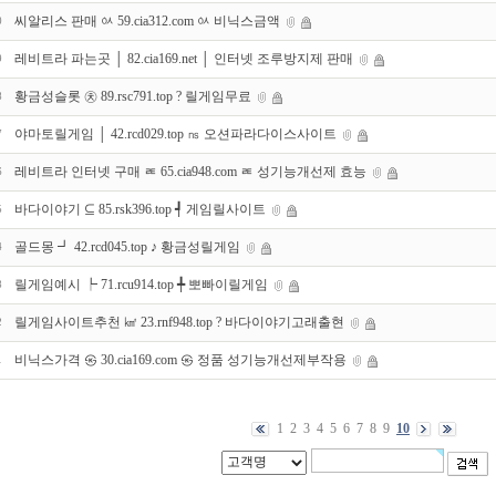
씨알리스 판매 ㆂ 59.cia312.com ㆂ 비닉스금액
0
레비트라 파는곳 │ 82.cia169.net │ 인터넷 조루방지제 판매
9
황금성슬롯 ㉩ 89.rsc791.top ? 릴게임무료
8
야마토릴게임 │ 42.rcd029.top ㎱ 오션파라다이스사이트
7
레비트라 인터넷 구매 ㄾ 65.cia948.com ㄾ 성기능개선제 효능
6
바다이야기 ⊆ 85.rsk396.top ┩ 게임릴사이트
5
골드몽 ┛ 42.rcd045.top ♪ 황금성릴게임
4
릴게임예시 ┡ 71.rcu914.top ╇ 뽀빠이릴게임
3
릴게임사이트추천 ㎢ 23.rnf948.top ? 바다이야기고래출현
2
비닉스가격 ㉿ 30.cia169.com ㉿ 정품 성기능개선제부작용
1
1
2
3
4
5
6
7
8
9
10