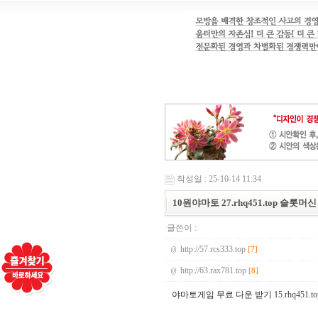
작성일 : 25-10-14 11:34
10원야마토 27.rhq451.top 슬롯머
글쓴이 :
http://57.rcs333.top
[7]
http://63.rax781.top
[8]
야마토게임 무료 다운 받기
15.rhq451.to