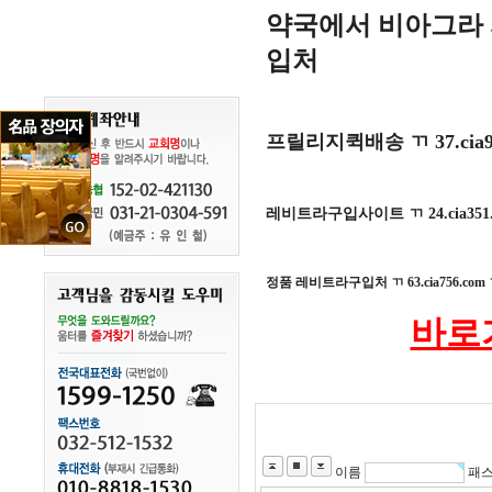
약국에서 비아그라 파나
입처
프릴리지퀵배송 ㄲ 37.cia
레비트라구입사이트 ㄲ 24.cia351
정품 레비트라구입처 ㄲ 63.cia756.co
바로가
이름
패