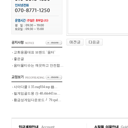
교회용품대표 브랜드 `움터`
좋은글
움터물티슈는 깨끗하고 안전합…
사아다쿨 ‡ 35.ruq934.top ▤…
릴게임골드몽 ㉮ 48.rbh443.to…
황금성게임다운로드 ┘ 79.rpd…