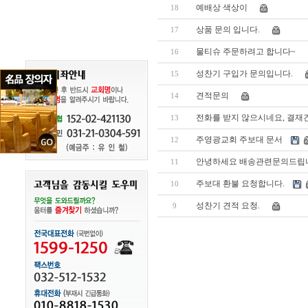
예배상 색상이
18
상품 문의 입니다.
17
물티슈 주문하려고 합니다~
16
성찬기 구입가 문의입니다.
15
견적문의
14
전화를 받지 않으시네요, 결재
13
주영광교회 주보대 문서
12
안녕하세요 배송관련문의드립
11
주보대 환불 요청합니다.
10
성찬기 견적 요청.
9