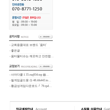
교회용품대표 브랜드 `움터`
좋은글
움터물티슈는 깨끗하고 안전합…
사아다쿨 ‡ 35.ruq934.top ▤…
릴게임골드몽 ㉮ 48.rbh443.to…
황금성게임다운로드 ┘ 79.rpd…