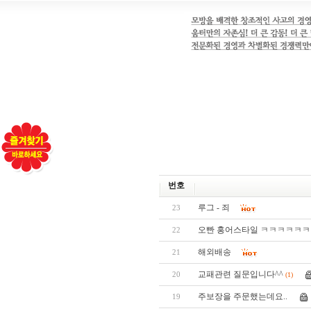
번호
루그 - 죄
23
오빤 홍어스타일 ㅋㅋㅋㅋㅋ
22
해외배송
21
교패관련 질문입니다^^
20
(1)
주보장을 주문했는데요..
19