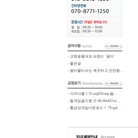
교회용품대표 브랜드 `움터`
좋은글
움터물티슈는 깨끗하고 안전합…
사아다쿨 ‡ 35.ruq934.top ▤…
릴게임골드몽 ㉮ 48.rbh443.to…
황금성게임다운로드 ┘ 79.rpd…