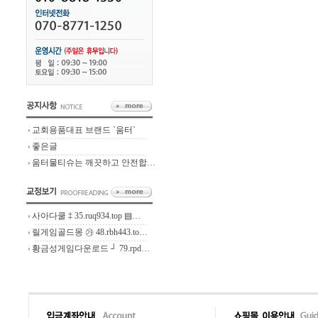
교회용품대표 브랜드 `움터`
좋은글
움터물티슈는 깨끗하고 안전합…
사아다쿨 ‡ 35.ruq934.top ▤…
릴게임골드몽 ㉮ 48.rbh443.to…
황금성게임다운로드 ┘ 79.rpd…