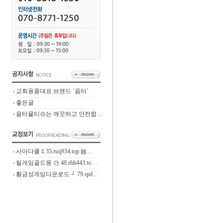
교회용품대표 브랜드 `움터`
좋은글
움터물티슈는 깨끗하고 안전합…
사아다쿨 ‡ 35.ruq934.top ▤…
릴게임골드몽 ㉮ 48.rbh443.to…
황금성게임다운로드 ┘ 79.rpd…