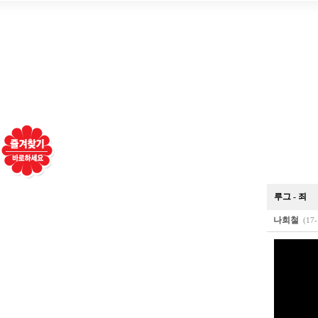
루그 - 죄
나희철
(17-